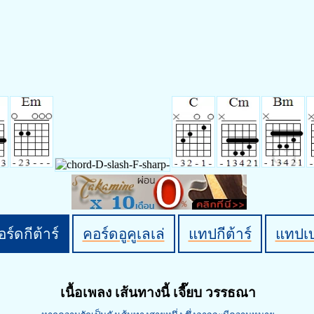
ร์ดกีต้าร์
คอร์ดอูคูเลเล่
แทปกีต้าร์
แทปเ
เนื้อเพลง เส้นทางนี้ เจี๊ยบ วรรธณา