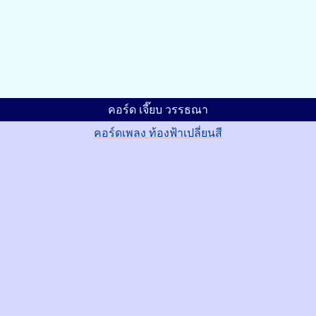
คอร์ด เจี๊ยบ วรรธณา
คอร์ดเพลง ท้องฟ้าเปลี่ยนสี