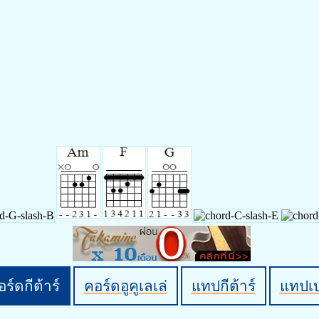
ร์ดกีต้าร์
คอร์ดอูคูเลเล่
แทปกีต้าร์
แทปเ