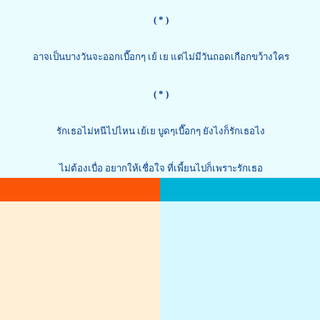
( * )
อาจเป็นบางวันจะออกเบื๊อกๆ เย้ เย แต่ไม่มีวันถอดเกือกขว้างใคร
( * )
รักเธอไม่หนีไปไหน เย้เย บูดๆเบื๊อกๆ ยังไงก็รักเธอไง
ไม่ต้องเบื่อ อยากให้เชื่อใจ ที่เพี้ยนไปก็เพราะรักเธอ