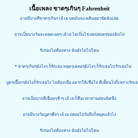
เนื้อเพลง ขาดๆเกินๆ Fahrenheit
อาจมีบางทีขาดๆเกินๆ เย้ เย บทมันจะเพลินอย่าขัดฉันเลย
อาจเป็นบางวันจะหลุดเฉยๆ เย้ เย ไม่เป็นไรเลยปล่อยๆของฉันไป
รับรองไม่ต้องห่วง ฉันยังไม่ไปไหน
*
ขาดๆเกินๆยังไงๆ ก็รักเธอ หลุดๆเผลอๆยังไงๆ ก็รักเธอไป รักเธอไป
บูดๆเบื๊อกๆยังไงก็รักเธอไง ไม่ต้องเบื่อ อยากให้เชื่อใจ ที่เพี้ยนไปก็เพราะรักเ
อาจเป็นบางทีเฉื่อยๆช้าๆ เย้ เย ก็คือเวลาถ่านอ่อนนิดนึง
อาจมีบางวันบูดๆตึงๆ เย้ เย ปล่อยไปวันนึงก็หยุดแล้วไง
รับรองไม่ต้องห่วง ฉันยังไม่ไปไหน