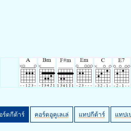
ร์ดกีต้าร์
คอร์ดอูคูเลเล่
แทปกีต้าร์
แทปเ