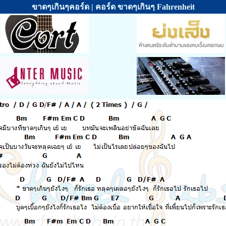
ขาดๆเกินๆคอร์ด | คอร์ด ขาดๆเกินๆ Fahrenheit