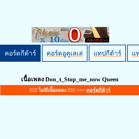
คอร์ดกีต้าร์
คอร์ดอูคูเลเล่
แทปกีต้าร์
แ
เนื้อเพลง Don_t_Stop_me_now Queen
!!!!! ไม่มีเนื้อเพลง !!!!! >>>
คอร์ดกีต้าร์