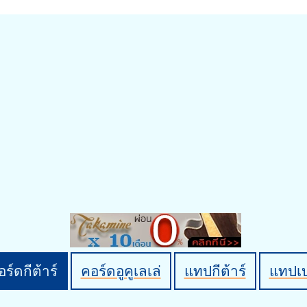
ร์ดกีต้าร์
คอร์ดอูคูเลเล่
แทปกีต้าร์
แทปเ