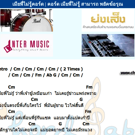
เมียพี่ไม่รู้คอร์ด | คอร์ด เมียพี่ไม่รู้ สามารถ พยัคฆ์อรุณ