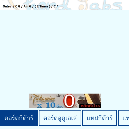
คอร์ดกีต้าร์
คอร์ดอูคูเลเล่
แทปกีต้าร์
แ