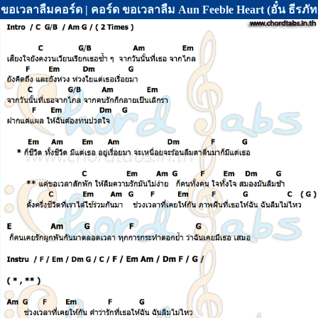
ขอเวลาลืมคอร์ด | คอร์ด ขอเวลาลืม Aun Feeble Heart (อั๋น ธีรภั