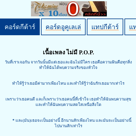
คอร์ดกีต้าร์
คอร์ดอูคูเลเล่
แทปกีต้าร์
แ
เนื้อเพลง ไม่มี P.O.P.
วันที่เราเจอกัน จากวันนั้นมีแต่เธอและฉันไม่มีใคร เธอคือความฝันคือทุกสิ่ง
ทำให้ฉันได้พบความจริงของหัวใจ
ทำให้รู้ว่าเธอมีค่ามากเพียงไหน และทำให้รู้ว่าฉันรักเธอมากเท่าไร
เพราะว่าเธอคนดี และก็เพราะว่าเธอคนนี้ที่เข้าใจ เธอทำให้ฉันพบความสุข
และทำให้ฉันพบความสดใสเหนือสิ่งใด
*
และ(มัน)เธอจะเป็นอย่างนี้ อีกนานสักเพียงไหน และมันจะเป็นอย่างนี้
ไปนานสักเท่าใร