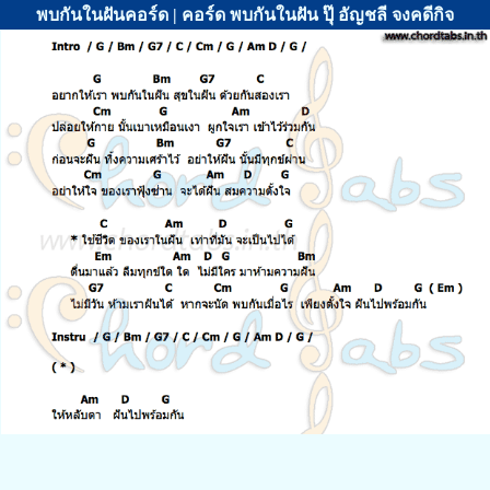
พบกันในฝันคอร์ด | คอร์ด พบกันในฝัน ปุ๊ อัญชลี จงคดีกิจ