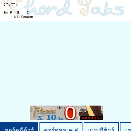
คอร์ดกีต้าร์
คอร์ดอูคูเลเล่
แทปกีต้าร์
แ