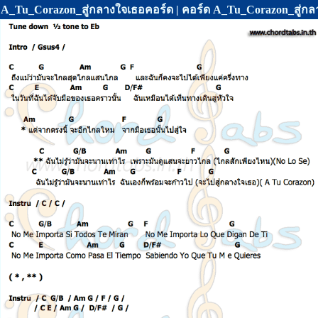
A_Tu_Corazon_สู่กลางใจเธอคอร์ด | คอร์ด A_Tu_Corazon_สู่กลางใ