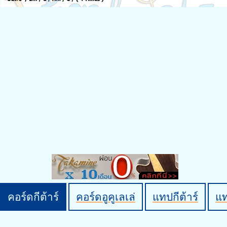
คอร์ดกีต้าร์
คอร์ดอูคูเลเล่
แทปกีต้าร์
แ