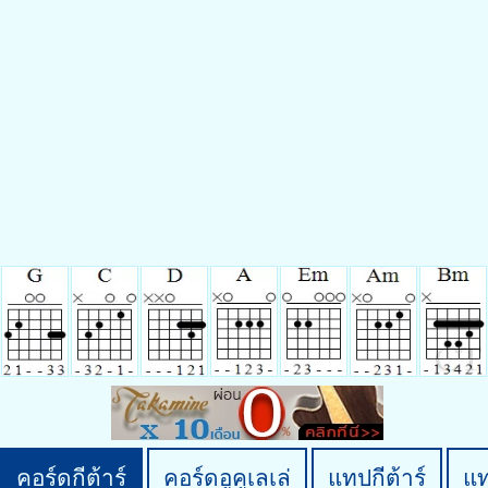
คอร์ดกีต้าร์
คอร์ดอูคูเลเล่
แทปกีต้าร์
แ