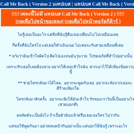
Call Me Back ( Version 2 )แทปเบส | แทปเบส Call Me Back ( Version
!!!!! เพลงนี้ไม่มี แทปเบส Call Me Back ( Version 2 ) !!!!!
[
กดเพื่อไปหน้าขอเพลง
] [
กดเพื่อไปหน้าคอร์ดกีต้าร์
]
ไม่รู้เธอเป็นอะไร แต่สิ่งที่ฉันรู้คือเธอเปลี่ยนไป ไม่เหมือนเคย
กี่ครั้งที่ฉันโทรไป แต่เธอก็ทำเมินเฉย ไม่เคยจะรับสายเหมือนที่เคย
*
หวังว่าฉันเข้าใจผิดไป คิดไปเองจนมันวุ่นวาย โปรดอภัยที่ทำไปอย่างนั้น
เพราะรักเธอก็เลยต้องหวง อยากให้เธอเข้าใจฉัน ฝากเอาไว้ได้เพียงข้อควา
นี้
**
ช่วยโทรกลับมาได้ไหม
อยากจะพูดกับเธอ อยากจะฟังจากเธอจะ
ดีร้ายเพียงใด
โทรกลับมาสักครั้ง อยากจะฟังให้มันเข้าใจ รักของเราวันนี้เป็นอย่างไ
(ช่วยบอกที)
ผลลัพธ์จะเป็นยังไง ถ้าเบื่อตัวฉันแล้วหรือเธอเจอใคร ไม่ว่ากัน
แต่ขอให้พูดกันมา อย่าหลบหน้ากันอย่างนั้น แค่บอกให้ฉันรู้ เพราะอะไร