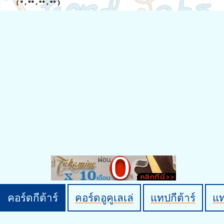
คอร์ดกีต้าร์
คอร์ดอูคูเลเล่
แทปกีต้าร์
แ