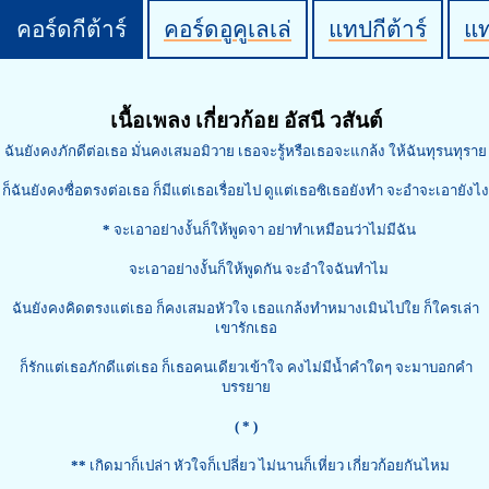
คอร์ดกีต้าร์
คอร์ดอูคูเลเล่
แทปกีต้าร์
แ
เนื้อเพลง เกี่ยวก้อย อัสนี วสันต์
ฉันยังคงภักดีต่อเธอ มั่นคงเสมอมิวาย เธอจะรู้หรือเธอจะแกล้ง ให้ฉันทุรนทุราย
ก็ฉันยังคงซื่อตรงต่อเธอ ก็มีแต่เธอเรื่อยไป ดูแต่เธอซิเธอยังทำ จะอำจะเอายังไง
*
จะเอาอย่างงั้นก็ให้พูดจา อย่าทำเหมือนว่าไม่มีฉัน
จะเอาอย่างงั้นก็ให้พูดกัน จะอำใจฉันทำไม
ฉันยังคงคิดตรงแต่เธอ ก็คงเสมอหัวใจ เธอแกล้งทำหมางเมินไปใย ก็ใครเล่า
เขารักเธอ
ก็รักแต่เธอภักดีแต่เธอ ก็เธอคนเดียวเข้าใจ คงไม่มีน้ำคำใดๆ จะมาบอกคำ
บรรยาย
( * )
**
เกิดมาก็เปล่า หัวใจก็เปลี่ยว ไม่นานก็เหี่ยว เกี่ยวก้อยกันไหม