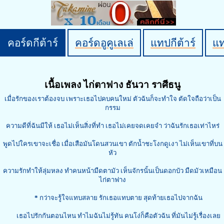
คอร์ดกีต้าร์
คอร์ดอูคูเลเล่
แทปกีต้าร์
แ
เนื้อเพลง ไก่ตาฟาง ธันวา ราศีธนู
เมื่อรักของเราต้องจบ เพราะเธอไปคบคนใหม่ ตัวฉันก็จะทำใจ ตัดใจถือว่าเป็น
กรรม
ความดีที่ฉันมีให้ เธอไม่เห็นสิ่งที่ทำ เธอไม่เคยจดเคยจำ ว่าฉันรักเธอเท่าไหร่
พูดไปใครเขาจะเชื่อ เมื่อเสือมันโดนสวนเขา ตักน้ำชะโงกดูเงา ไม่เห็นเขาที่บน
หัว
ความรักทำให้ลุ่มหลง ทำคนหน้ามืดตามัว เห็นจักรนั้นเป็นดอกบัว มืดมัวเหมือน
ไก่ตาฟาง
*
กว่าจะรู้ใจแทบสลาย รักเธอแทบตาย สุดท้ายเธอไปจากฉัน
เธอไปรักกันตอนไหน ทำไมฉันไม่รู้ทัน คนโง่ก็คือตัวฉัน ที่มันไม่รู้เรื่องเลย