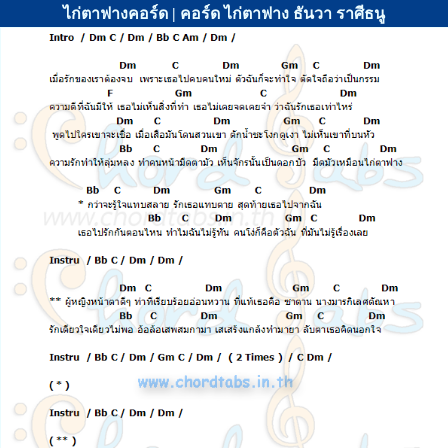
ไก่ตาฟางคอร์ด | คอร์ด ไก่ตาฟาง ธันวา ราศีธนู