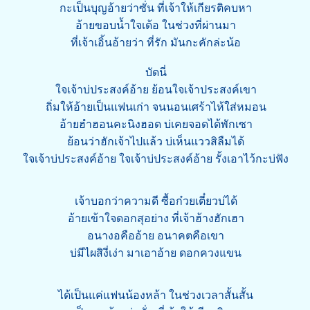
กะเป็นบุญอ้ายว่าซั่น ที่เจ้าให้เกียรติคบหา
อ้ายขอบน้ำใจเด้อ ในช่วงที่ผ่านมา
ที่เจ้าเอิ้นอ้ายว่า ที่รัก มันกะคักล่ะน้อ
บัดนี่
ใจเจ้าบ่ประสงค์อ้าย ย้อนใจเจ้าประสงค์เขา
ถิ่มให้อ้ายเป็นแฟนเก่า จนนอนเศร้าไห้ใส่หมอน
อ้ายฮำฮอนคะนิงฮอด บ่เคยจอดได้พักเซา
ย้อนว่าฮักเจ้าไปแล้ว บ่เห็นแววสิลืมได้
ใจเจ้าบ่ประสงค์อ้าย ใจเจ้าบ่ประสงค์อ้าย รั้งเอาไว้กะบ่ฟัง
เจ้าบอกว่าความดี ซื้อก๋วยเตี๋ยวบ่ได้
อ้ายเข้าใจดอกสุอย่าง ที่เจ้าฮ้างฮักเฮา
อนางอคืออ้าย อนาคตคือเขา
บ่มีไผสิงี่เง่า มาเอาอ้าย ดอกควงแขน
ได้เป็นแค่แฟนน้องหล้า ในช่วงเวลาสั้นสั้น