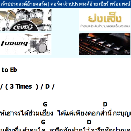
เจ้าบ่ประสงค์อ้ายคอร์ด | คอร์ด เจ้าบ่ประสงค์อ้าย เบียร์ พร้อมพงษ์