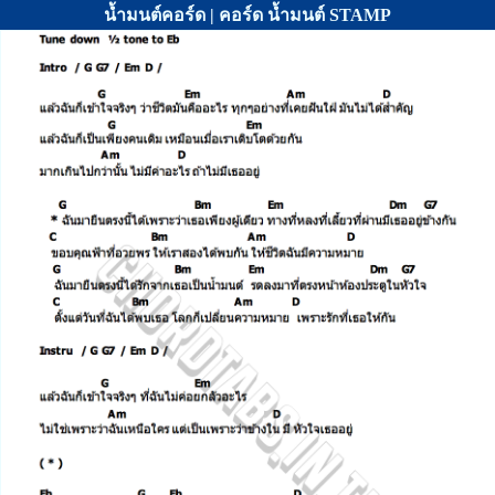
น้ำมนต์คอร์ด | คอร์ด น้ำมนต์ STAMP