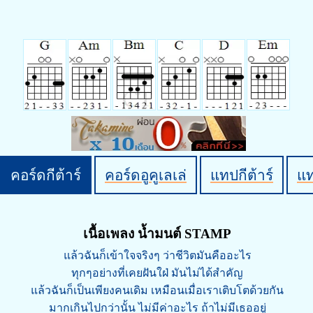
คอร์ดกีต้าร์
คอร์ดอูคูเลเล่
แทปกีต้าร์
แ
เนื้อเพลง น้ำมนต์ STAMP
แล้วฉันก็เข้าใจจริงๆ ว่าชีวิตมันคืออะไร
ทุกๆอย่างที่เคยฝันใฝ่ มันไม่ได้สำคัญ
แล้วฉันก็เป็นเพียงคนเดิม เหมือนเมื่อเราเติบโตด้วยกัน
มากเกินไปกว่านั้น ไม่มีค่าอะไร ถ้าไม่มีเธออยู่