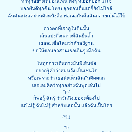
ทำทุกอย่างเหมือนแฟน ทั้งๆ ที่เธอก็บอกไม่ใช่
บอกฝันดีทุกคืน โทรปลุกตอนตื่นแต่ก็ยังไม่ใกล้
ฉันมันเก่งแค่ผ่านตัวหนังสือ พอเจอกันคือฉันกลายเป็นไอ้ใบ้
ดาวตกที่เราดูในคืนนั้น
เส้นแบ่งกึ่งกลางที่ฉันยืนล้ำ
เธอจะเชื่อไหมว่าคำอธิฐาน
ขอให้ตอนอวสานเธอเดินจูงมือฉัน
ในทุกการเดินทางมันมีเส้นชัย
อยากรู้คำว่าสมหวัง เป็นเช่นไร
หรือเพราะว่า เธอน่ะเห็นฉันมันติดตลก
เธอเลยคิดว่าทุกอย่างฉันพูดเล่นไป
*p2
ก็พอรู้ ฉันรู้ ว่าวันนึงเธอจะต้องไป
แต่ไม่รู้ ฉันไม่รู้ สำหรับเธอนั้น แล้วฉันเป็นใคร
(*h)
*b