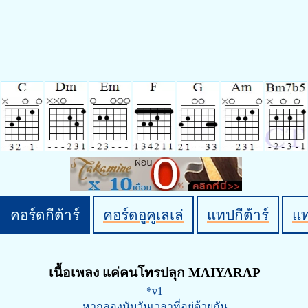
คอร์ดกีต้าร์
คอร์ดอูคูเลเล่
แทปกีต้าร์
แ
เนื้อเพลง แค่คนโทรปลุก MAIYARAP
*v1
หากลองนับวันเวลาที่อยู่ด้วยกัน