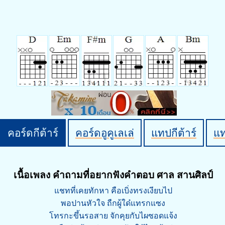
คอร์ดกีต้าร์
คอร์ดอูคูเลเล่
แทปกีต้าร์
แ
เนื้อเพลง คำถามที่อยากฟังคำตอบ ศาล สานศิลป์
แชทที่เคยทักหา คือเบิ่งทรงเงียบไป
พอปานหัวใจ ถืกผู้ใด๋แทรกแซง
โทรกะขึ้นรอสาย จักคุยกับไผซอดแจ้ง