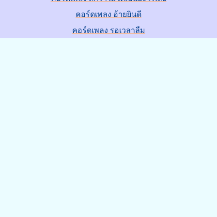
คอร์ดเพลง อ้ายยินดี
คอร์ดเพลง รอเวลาลืม