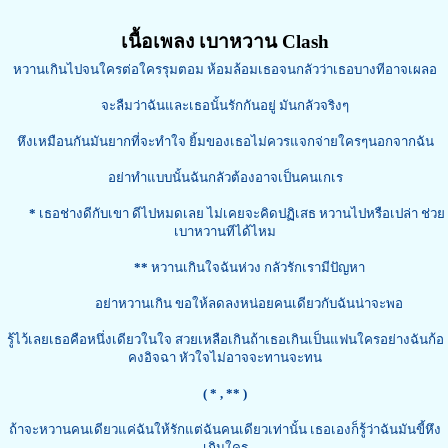
เนื้อเพลง เบาหวาน Clash
หวานเกินไปจนใครต่อใครรุมตอม ห้อมล้อมเธอจนกลัวว่าเธอบางทีอาจเผลอ
จะลืมว่าฉันและเธอนั้นรักกันอยู่ มันกลัวจริงๆ
หึงเหมือนกันมันยากที่จะทำใจ ยิ้มของเธอไม่ควรแจกจ่ายใครๆนอกจากฉัน
อย่าทำแบบนั้นฉันกลัวต้องอาจเป็นคนเกเร
*
เธอช่างดีกับเขา ดีไปหมดเลย ไม่เคยจะคิดปฏิเสธ หวานไปหรือเปล่า ช่วย
เบาหวานทีได้ไหม
**
หวานเกินใจฉันห่วง กลัวรักเรามีปัญหา
อย่าหวานเกิน ขอให้ลดลงหน่อยคนเดียวกับฉันน่าจะพอ
รู้ไว้เลยเธอคือหนึ่งเดียวในใจ สวยเหลือเกินถ้าเธอเกินเป็นแฟนใครอย่างฉันก้อ
คงอิจฉา หัวใจไม่อาจจะทานจะทน
( *
, ** )
ถ้าจะหวานคนเดียวแค่ฉันให้รักแต่ฉันคนเดียวเท่านั้น เธอเองก็รู้ว่าฉันมันขี้หึง
เกินใคร