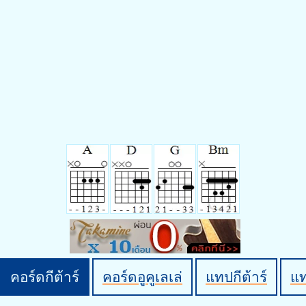
คอร์ดกีต้าร์
คอร์ดอูคูเลเล่
แทปกีต้าร์
แ