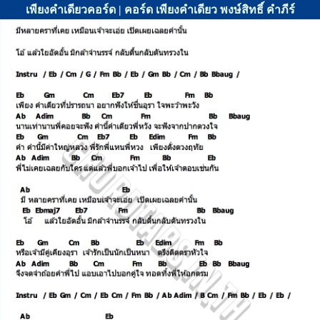
เพียงคำเดียวคอร์ด | คอร์ด เพียงคำเดียว พงษ์สิทธิ์ คำภีร์