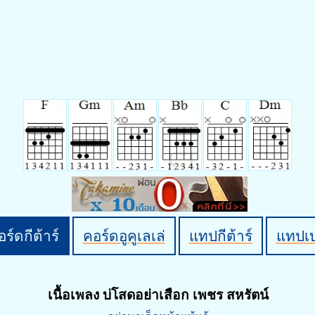
ร์ดกีต้าร์
คอร์ดอูคูเลเล่
แทปกีต้าร์
แทปเ
เนื้อเพลง บ่โสดอย่าเสือก เพชร สหรัตน์