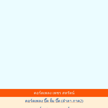
คอร์ดเพลง เพชร สหรัตน์
คอร์ดเพลง บึ๊ด จั้ม บึ๊ด (ลำลา ภาค2)