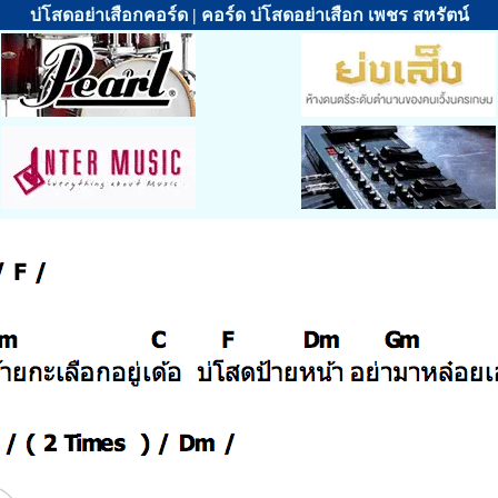
บ่โสดอย่าเสือกคอร์ด | คอร์ด บ่โสดอย่าเสือก เพชร สหรัตน์