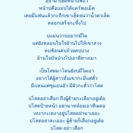
อย่ามาเฮ็ดหน้าแพ้แว้
หน้าบ่คือแม่บ่ได้แคร์พอเม็ด
เคยมีแฟนแล้วกะถืกเขาเฮ็ดจนว่าน้ำตาเล็ด
หลอกเสร็จกะทิ้งไป
บ่แม่นว่าบ่อยากมีไผ
แต่ยังหลอนในใจย้านไปให้เขาลวง
คบซ้อนคบถ้วยคบบ่วง
ย้านใจมันป่วงไปเอาดีทางเมา
เป็นโสดมาโดนยังบ่มีไผเอา
อยากได้ผู้สาวอั่นเขากะมีแต่ตั๋ว
มีแหน่แต่ซุมอนอัว มีผัวกะตั๋วว่าโสด
บ่โสดอย่าเสือก ถึงผู้ฮ้ายกะเลือกอยู่เด้อ
บ่โสดป้ายหน้า อย่ามาหล๋อยเอาทีเผลอ
เหงากะเหงาอยู่บ่โสดอย่ามาเยอะ
บ่โสดอย่าสะเออะ ผู้ฮ้ายก็เลือกอยู่เด้อ
บ่โสด อย่า เสือก