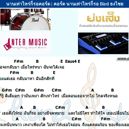
นานเท่าไหร่ก็รอคอร์ด | คอร์ด นานเท่าไหร่ก็รอ Bird ธงไชย