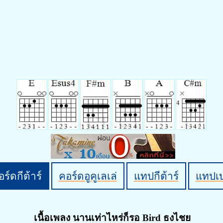
ร์ดกีต้าร์
คอร์ดอูคูเลเล่
แทปกีต้าร์
แทปเ
เนื้อเพลง นานเท่าไหร่ก็รอ Bird ธงไชย