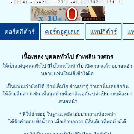
คอร์ดกีต้าร์
คอร์ดอูคูเลเล่
แทปกีต้าร์
แ
เนื้อเพลง บุคคลทั่วไป ลำเพลิน วงศกร
ให้เป็นแค่บุคคลทั่วไป สิไปไสกะไสหัวไป เบิดเวลาแล้ว อย่าอนอัว
หลาย แฟนใหม่สิเข้าใจผิด
เป็นแฟนเก่ายังบ่ได้ เจ้าบ่เต็มใจ ย่านเขาฮู้ ว่าเฮานั้นเคยฮักกัน
ให้อ้ายลืมสาว่าซั่น เทื่อสุดท้ายที่เฮาสิเจอกัน บ่จำเป็น กะบ่ต้องมา
เสนอหน้า
* สิให้อ้ายอยู่ ในฐานะหยัง เอ่ยปากถามน้องหล่า
ได้ฟังคำตอบ ทั้งน้ำตา เมื่อเจ้าบอกว่า มีสิ่งเดียวที่พอเป็นได้