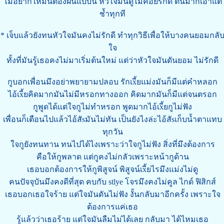
ไม่อยากให้มันต้องฝันแบบนี้ หัวใจมันดูไม่ค่อยรักดี ตื่นมาก็เอาแต่
ช้ำทุกที
* เจ็บแล้วยังทนหัวใจมันคงไม่รักดี ทำทุกวิธีเพื่อให้บางคนยอมกลั
ใจ
ทั้งที่มันรู้เธอคงไม่มาเริ่มต้นใหม่ แต่ว่าหัวใจมันดันยอม ไม่รักดี
กูบอกเพื่อนมึงอย่าพยายามปลอบ รักเxี้ยแม่งมันก็มีแต่คำหลอก
ไอ้เxี้ยคิดมากมันไม่มีหรอกทางออก คิดมากมันก็มีแต่จนตรอก
กูพูดได้แต่ใจกูไม่ทำหรอก พูดมากไอ้เxี้ยกูไม่ฟัง
เพื่อนก็เตือนไปแล้วไอ้สัsมันไม่ทัน เป็นยังไงล่ะไอ้สัsเก็บน้ำตาแทบ
ทุกวัน
ใจกูยังทนทาน ทนไปได้ไงเพราะว่าใจกูไม่ฟัง สิ่งที่มึงต้องการ
คือให้กูพลาด แต่กูคงไม่กลัวเพราะหน้ากูด้าน
เธอบอกต้องการให้กูพิสูจน์ พิสูจน์เxี้ยไรมึงแม่งไม่ดู
คนปัจจุบันมึงคงดีที่สุด คบกับ stlye โจรมึงคงไม่คูล ไกด์ ฟิสิกส์
เธอบอกเธอใจร้าย แต่ใจมันดันไม่ฟัง งั้นกลับมาอีกครั้ง เพราะใจ
ต้องการแค่เธอ
รู้แล้วว่าเธอร้าย แต่ใจมันลืมไม่ได้เลย กลับมา ได้ไหมเธอ