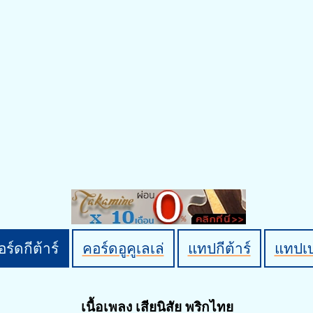
ร์ดกีต้าร์
คอร์ดอูคูเลเล่
แทปกีต้าร์
แทปเ
เนื้อเพลง เสียนิสัย พริกไทย