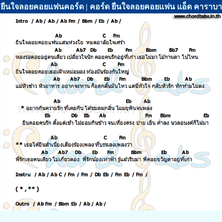
ยืนใจลอยคอยแฟนคอร์ด | คอร์ด ยืนใจลอยคอยแฟน แอ็ด คาราบ