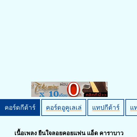
คอร์ดกีต้าร์
คอร์ดอูคูเลเล่
แทปกีต้าร์
แ
เนื้อเพลง ยืนใจลอยคอยแฟน แอ็ด คาราบาว