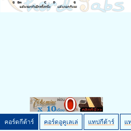
คอร์ดกีต้าร์
คอร์ดอูคูเลเล่
แทปกีต้าร์
แ