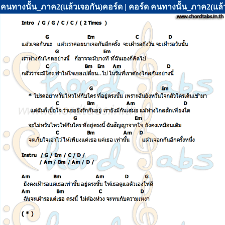
คนทางนั้น_ภาค2(แล้วเจอกัน)คอร์ด | คอร์ด คนทางนั้น_ภาค2(แล้