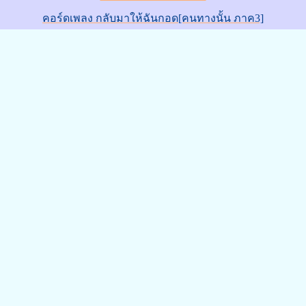
คอร์ดเพลง กลับมาให้ฉันกอด[คนทางนั้น ภาค3]