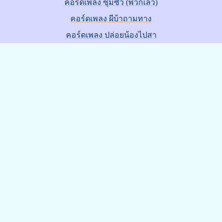
คอร์ดเพลง ซุมซั่ว (พวกเลว)
คอร์ดเพลง ผีบ้าถามทาง
คอร์ดเพลง ปล่อยน้องไปสา