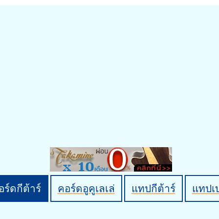
ร์ดกีต้าร์
คอร์ดอูคูเลเล่
แทปกีต้าร์
แทปเ