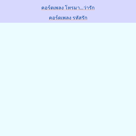
คอร์ดเพลง โทรมา...ว่ารัก
คอร์ดเพลง รหัสรัก