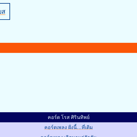
บส
คอร์ด โรส ศิรินทิพย์
คอร์ดเพลง ฝั่งนี้…ที่เดิม