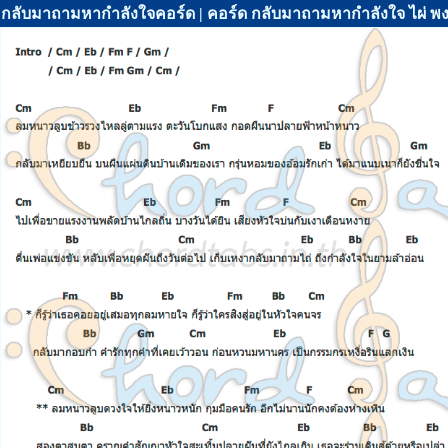
กลับมาถามหากำลังใจคอร์ด | คอร์ด กลับมาถามหากำลังใจ ไผ่ พ