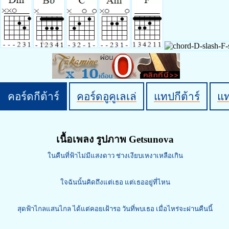
คอร์ดกีต้าร์
คอร์ดอูคูเลเล่
แทปกีต้าร์
แ
เนื้อเพลง รูปภาพ Getsunova
ในคืนที่ฟ้าไม่มีแสงดาว ช่างเงียบเหงาเหลือเกิน
ใจฉันนั้นคิดถึงแต่เธอ แต่เธออยู่ที่ไหน
สุดฟ้าไกลแสนไกล ได้แต่คอยเฝ้ารอ วันที่พบเธอ เมื่อไหร่จะผ่านคืนนี้