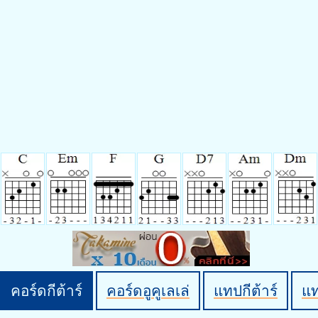
คอร์ดกีต้าร์
คอร์ดอูคูเลเล่
แทปกีต้าร์
แ