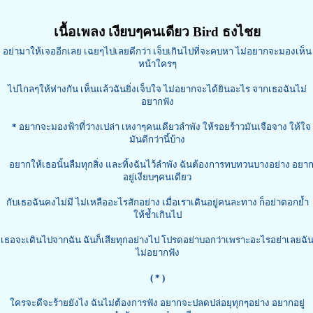
เนื้อเพลง เงียบๆคนเดียว Bird ธงไชย
อย่ามาให้เจออีกเลย เฉยๆไปเลยดีกว่า เจ็บเกินไปที่จะคบหา ไม่อยากจะมองเห็น
หน้าใครๆ
ไปไกลๆให้ห่างกัน เห็นแล้วฉันยิ่งเจ็บใจ ไม่อยากจะได้ยินอะไร จากเธอฉันไม่
อยากฟัง
*
อยากจะมองฟ้าที่ว่างเปล่า เหงาๆคนเดียวลำพัง ให้รอยร้าวมันเจือจาง ให้ใจ
มันดีกว่านี้บ้าง
อยากให้เธอนั้นลืมทุกสิ่ง และทิ้งฉันไว้ลำพัง ฉันต้องการทบทวนบางอย่าง อยา
อยู่เงียบๆคนเดียว
กับเธอฉันคงไม่มี ไม่เหลืออะไรสักอย่าง เมื่อเราเดินอยู่คนละทาง ก็อย่าตอกย้ำ
ให้ช้ำเกินไป
เธอจะเดินไปจากฉัน ฉันก็เสียทุกอย่างไป โปรดอย่าบอกว่าเพราะอะไรอย่าเลยฉั
ไม่อยากฟัง
( * )
ใครจะดีจะร้ายยังไง ฉันไม่ต้องการฟัง อยากจะปลดปล่อยุทุกๆอย่าง อยากอยู่