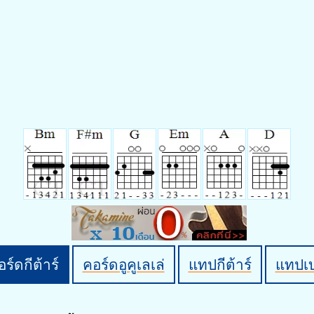
ร์ดกีต้าร์
คอร์ดอูคูเลเล่
แทปกีต้าร์
แทปเ