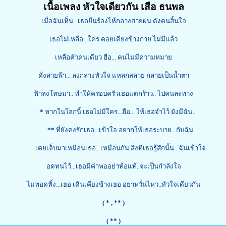
เนื้อเพลง หัวใจเดียวกัน เสือ ธนพล
เมื่อฉันเห็น...เธอยืนร้องไห้กลางสายฝน ดังคนสิ้นใจ
เธอไม่เหลือ...ใคร คอยเคียงข้างกาย ไม่มีแล้ว
เหลือตัวคนเดียว ฮือ... คนไม่มีความหมาย
ดั่งสายฟ้า... ลงกลางหัวใจ แหลกสลาย กลายเป็นน้ำตา
ฟ้าลงโทษมา.. ทำให้ครอบครัวเธอแตกร้าว.. ไปคนละทาง
*
หากในโลกนี้ เธอไม่มีใคร...ฮือ... ให้เธอจำไว้ ยังมีฉัน..
**
ที่ยังคงรักเธอ...เข้าใจ อยากให้เธอระบาย...กับฉัน
เคยเจ็บมาเหมือนเธอ...เหมือนกัน สิ่งที่เธอรู้สึกนั้น...ฉันเข้าใจ
อดทนไว้...เธอมีค่าพออย่าท้อแท้..จะเป็นกำลังใจ
ไม่ทอดทิ้ง...เธอ เดินเคียงข้างเธอ อย่าหวั่นไหว..หัวใจเดียวกัน
( *
, ** )
( ** )