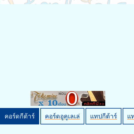
คอร์ดกีต้าร์
คอร์ดอูคูเลเล่
แทปกีต้าร์
แ